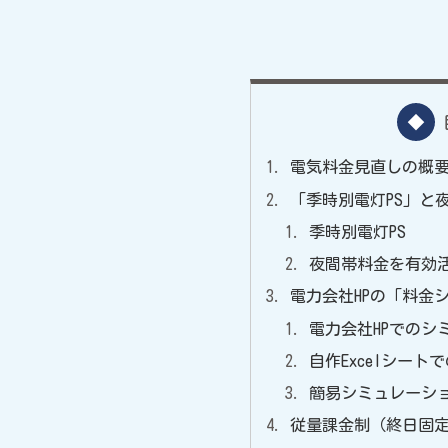
電気料金見直しの概
「季時別電灯PS」と
季時別電灯PS
夜間帯料金を有効
電力会社HPの「料金
電力会社HPでのシ
自作Excelシー
簡易シミュレーシ
従量課金制（終日固