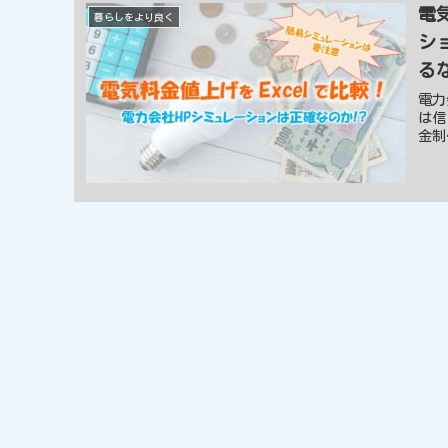
電
暮らしをより良く
シ
るな
電力
は信
金制