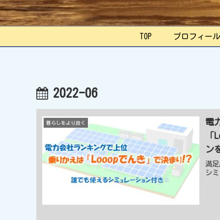
TOP
プロフィー
2022-06
電
暮らしをより良く
「
ン
満足
シミ